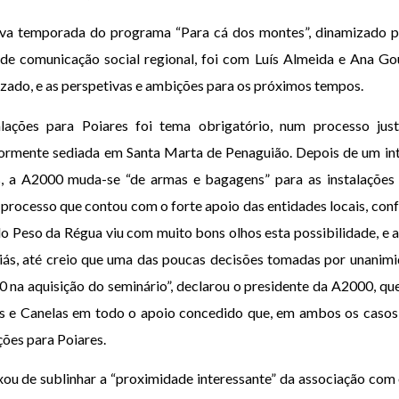
a temporada do programa “Para cá dos montes”, dinamizado p
 de comunicação social regional, foi com Luís Almeida e Ana Go
izado, e as perspetivas e ambições para os próximos tempos.
ações para Poiares foi tema obrigatório, num processo just
iormente sediada em Santa Marta de Penaguião. Depois de um in
s, a A2000 muda-se “de armas e bagagens” para as instalações
 processo que contou com o forte apoio das entidades locais, con
 Peso da Régua viu com muito bons olhos esta possibilidade, e ac
liás, até creio que uma das poucas decisões tomadas por unanim
0 na aquisição do seminário”, declarou o presidente da A2000, q
s e Canelas em todo o apoio concedido que, em ambos os casos,
ções para Poiares.
xou de sublinhar a “proximidade interessante” da associação com