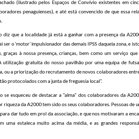
chado (ilustrado pelos Espaços de Convívio existentes em cinc
aboradores penaguienses), e até está convencido de que essa rel
o.
o diz que a localidade já está a ganhar com a presença da A2000
i ser o ‘motor’ impulsionador das demais IPSS daquela zona, e isto
, graças à nossa presença, crianças, bem como um serviço que 
 A utilização gratuita do nosso pavilhão por uma equipa de futs
, ou a priorização do recrutamento de novos colaboradores entre 
stão protocolados com a junta de freguesia local”.
ão se esqueceu de destacar a “alma” dos colaboradores da A200
ior riqueza da A2000 tem sido os seus colaboradores. Pessoas de 
para dar tudo em prol da associação, e que nos motivaram a encar
m uma estaleca muito acima da média, e as grandes responsá