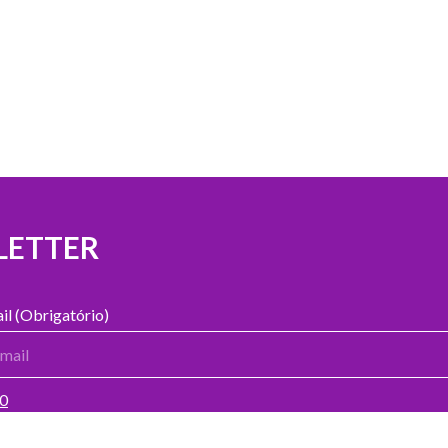
LETTER
il (Obrigatório)
00