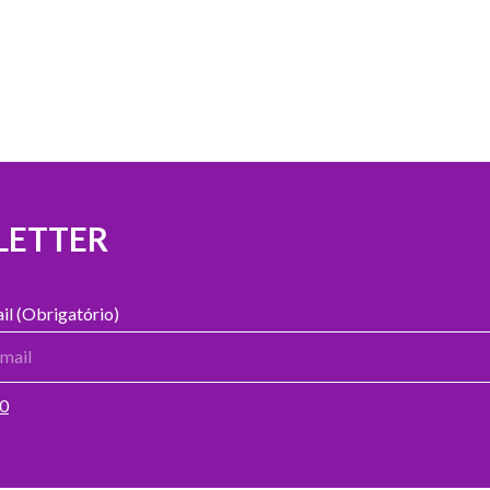
LETTER
il (Obrigatório)
00