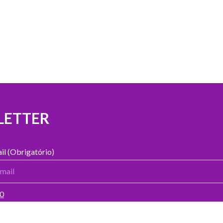
LETTER
il (Obrigatório)
00