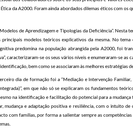
 de Ética da A2000. Foram ainda abordados dilemas éticos com os 
“Modelos de Aprendizagem e Tipologias da Deficiência”. Nesta tem
principais modelos teóricos explicativos da mesma. No tema da
gnitiva predomina na população abrangida pela A2000, foi tran
tiva”, caracterizaram-se os seus vários níveis e enumeraram-se as 
identificação, bem como se associaram às melhores estratégias d
erceiro dia de formação foi a “Mediação e Intervenção Familia
 Integrada)”, em que não só se explicaram os fundamentos teóric
mo na identificação e facilitação do potencial para a mudança f
, mudança e adaptação positiva e resiliência, com o intuito de 
acto com famílias, por forma a salientar sempre as competência
emas.