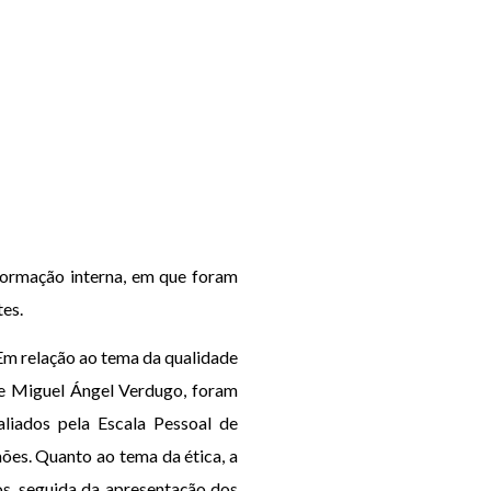
formação interna, em que foram
tes.
 Em relação ao tema da qualidade
 e Miguel Ángel Verdugo, foram
liados pela Escala Pessoal de
mões. Quanto ao tema da ética, a
os, seguida da apresentação dos