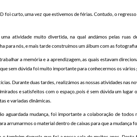
foi curto, uma vez que estivemos de férias. Contudo, o regresso
 uma atividade muito divertida, na qual andámos pelas ruas 
nha para nós, e mais tarde construímos um álbum com as fotografia
trabalhar a memória e a aprendizagem, as quais estavam direcion
 que sem dúvida foi muito importante para conhecermos os vários
tícias. Durante duas tardes, realizámos as nossas atividades nas no
dmirados e satisfeitos com o espaço, pois é sem dúvida um luga
tas e variadas dinâmicas.
ão aguardada mudança, foi importante a colaboração de todos na
ra arrumarmos o material dentro de caixas para que a mudança fo
e também daquela que foi a nossa sala de muitos anos. Desta 