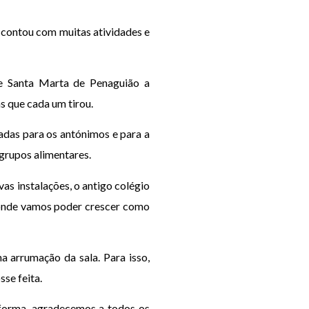
 contou com muitas atividades e
de Santa Marta de Penaguião a
s que cada um tirou.
adas para os antónimos e para a
 grupos alimentares.
vas instalações, o antigo colégio
r onde vamos poder crescer como
 arrumação da sala. Para isso,
sse feita.
forma, agradecemos a todos os