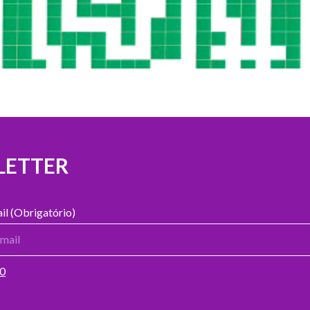
LETTER
il (Obrigatório)
00