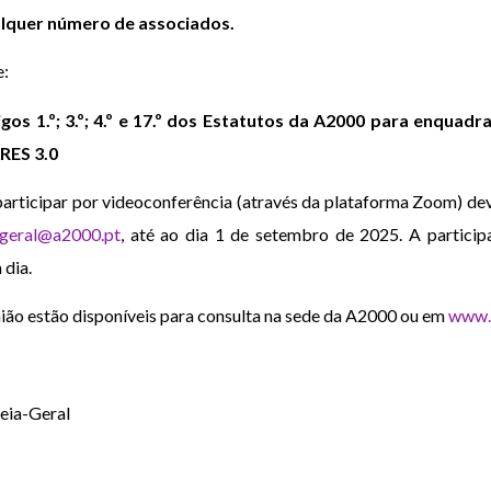
lquer número de associados.
e:
gos 1.º; 3.º; 4.º e 17.º dos Estatutos da A2000 para enquad
RES 3.0
articipar por videoconferência (através da plataforma Zoom) de
.geral@a2000.pt
, até ao dia 1 de setembro de 2025. A particip
 dia.
ão estão disponíveis para consulta na sede da A2000 ou em
www.
eia-Geral