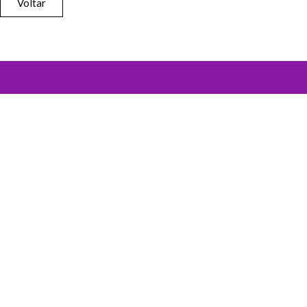
Voltar
SUBSCREVA A NOSSA
NEWSLETTER
Nome (Obrigatório)
Email (Obrigatório)