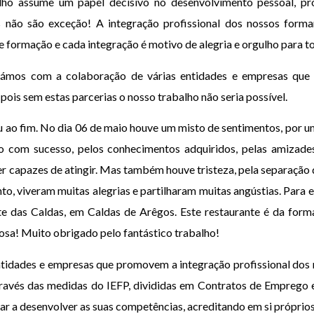
ho assume um papel decisivo no desenvolvimento pessoal, prof
 não são exceção! A integração profissional dos nossos forma
e formação e cada integração é motivo de alegria e orgulho para t
ntámos com a colaboração de várias entidades e empresas que
ois sem estas parcerias o nosso trabalho não seria possível.
u ao fim. No dia 06 de maio houve um misto de sentimentos, por u
o com sucesso, pelos conhecimentos adquiridos, pelas amizade
r capazes de atingir. Mas também houve tristeza, pela separação 
to, viveram muitas alegrias e partilharam muitas angústias. Para 
te das Caldas, em Caldas de Arêgos. Este restaurante é da for
iosa! Muito obrigado pelo fantástico trabalho!
ntidades e empresas que promovem a integração profissional dos
través das medidas do IEFP, divididas em Contratos de Emprego e
r a desenvolver as suas competências, acreditando em si próprios