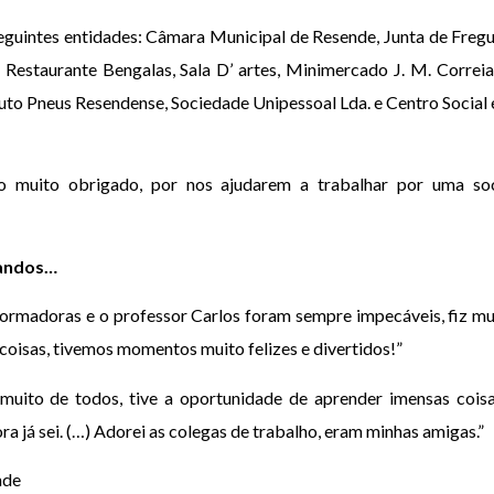
eguintes entidades: Câmara Municipal de Resende, Junta de Freg
 Restaurante Bengalas, Sala D’ artes, Minimercado J. M. Correi
to Pneus Resendense, Sociedade Unipessoal Lda. e Centro Social 
o muito obrigado, por nos ajudarem a trabalhar por uma soci
andos…
formadoras e o professor Carlos foram sempre impecáveis, fiz mu
oisas, tivemos momentos muito felizes e divertidos!”
i muito de todos, tive a oportunidade de aprender imensas cois
 já sei. (…) Adorei as colegas de trabalho, eram minhas amigas.”
nde