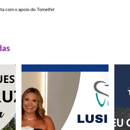
a com o apoio do Tomeifel
das