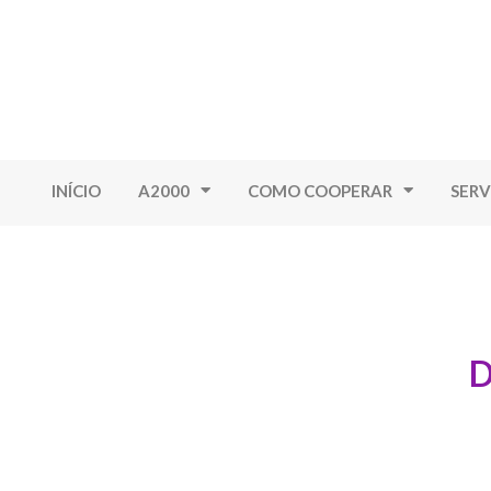
INÍCIO
A2000
COMO COOPERAR
SERV
D