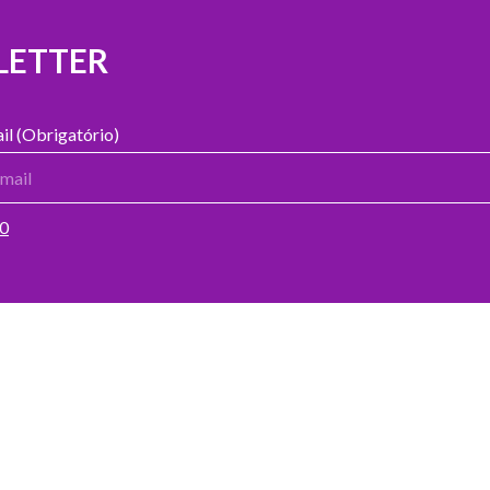
LETTER
il (Obrigatório)
00