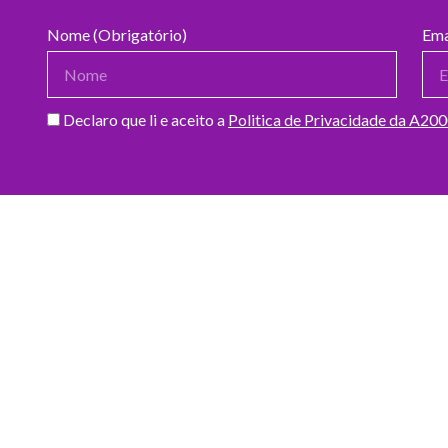
Nome (Obrigatório)
Ema
Declaro que li e aceito a
Politica de Privacidade da A20
DOADORES DO MÊS