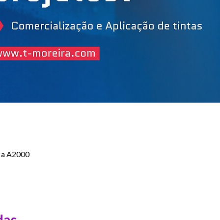
 a A2000
das