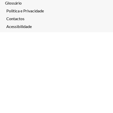
Glossário
Politica e Privacidade
Contactos
Acessibilidade
Canal de denúncias
MENSAGEM
O INR – através do Programa de Financiamento a Projetos
pelo INR, I.P. – cofinanciou, em 2021, a candidatura
“Acessível a Todos” para remodelação do sítio web da
A2000, por forma a que este, cumprisse os requisitos de
acessibilidade estabelecidos no Decreto Lei nº. 83/2018: