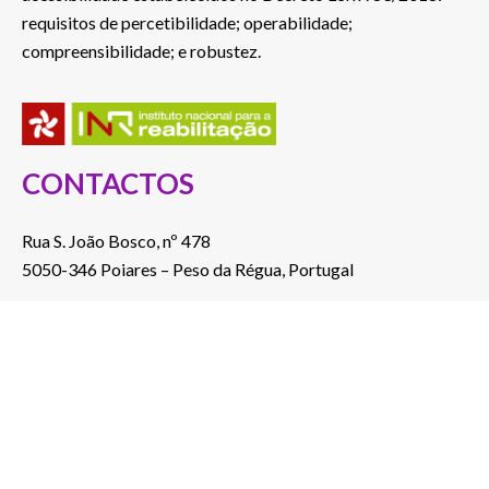
requisitos de percetibilidade; operabilidade;
compreensibilidade; e robustez.
CONTACTOS
Rua S. João Bosco, nº 478
5050-346 Poiares – Peso da Régua, Portugal
Telef.: 254 822 046
(Custo de chamada para a rede fixa nacional)
E-mail: a2000@a2000.pt
ver no mapa