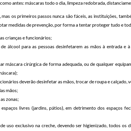
rá como antes: máscaras todo o dia, limpeza redobrada, distanciam
, mas os primeiros passos nunca são fáceis, as instituições, tam
otar medidas de prevenção, por forma a tentar proteger tudo e tod
s crianças e funcionários;
 de álcool para as pessoas desinfetarem as mãos à entrada e à
sar máscara cirúrgica de forma adequada, ou de qualquer equipa
 máscara);
ncionários deverão desinfetar as mãos, trocar de roupa e calçado, v
das mãos;
 as zonas;
 espaços livres (jardins, pátios), em detrimento dos espaços f
(de uso exclusivo na creche, devendo ser higienizado, todos os di