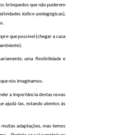
 (os brinquedos que não puderem
 atividades lúdico-pedagógicas),
s.
mpre que possível (chegar a casa
 ambiente).
ariamente, uma flexibilidade e
 que nós imaginamos.
ender a importância destas novas
ue ajudá-las, estando atentos às
re muitas adaptações, mas temos
gos… Proteja-se a si e proteja os