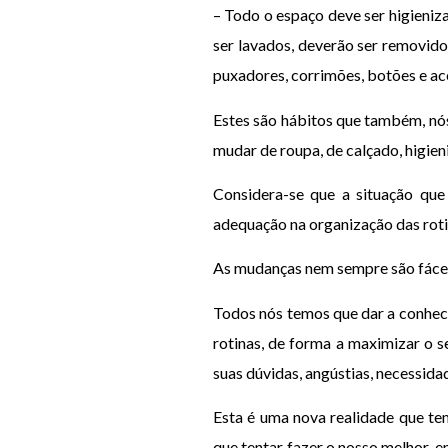
– Todo o espaço deve ser higieni
ser lavados, deverão ser removido
puxadores, corrimões, botões e ac
Estes são hábitos que também, nós
mudar de roupa, de calçado, higie
Considera-se que a situação que
adequação na organização das rotin
As mudanças nem sempre são fácei
Todos nós temos que dar a conhecer
rotinas, de forma a maximizar o s
suas dúvidas, angústias, necessida
Esta é uma nova realidade que te
que tentar fazer o nosso melhor, e