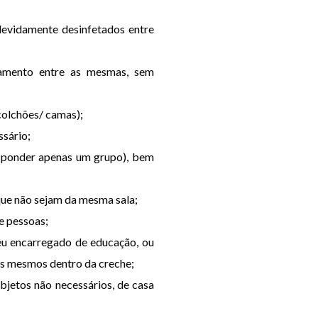
devidamente desinfetados entre
iamento entre as mesmas, sem
 colchões/ camas);
ssário;
responder apenas um grupo), bem
 que não sejam da mesma sala;
de pessoas;
seu encarregado de educação, ou
dos mesmos dentro da creche;
bjetos não necessários, de casa