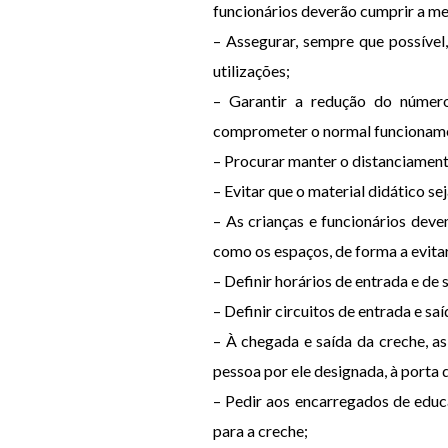
funcionários deverão cumprir a m
– Assegurar, sempre que possível
utilizações;
– Garantir a redução do número
comprometer o normal funcionamen
– Procurar manter o distanciamento
– Evitar que o material didático se
– As crianças e funcionários dev
como os espaços, de forma a evita
– Definir horários de entrada e de
– Definir circuitos de entrada e s
– À chegada e saída da creche, a
pessoa por ele designada, à porta
– Pedir aos encarregados de educ
para a creche;