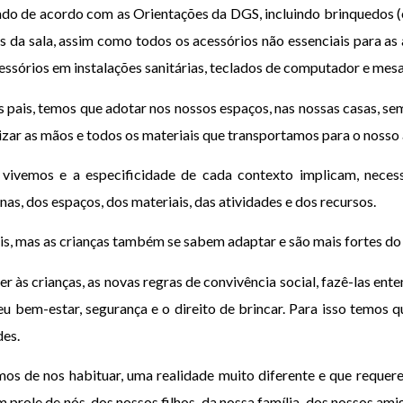
zado de acordo com as Orientações da DGS, incluindo brinquedos
s da sala, assim como todos os acessórios não essenciais para as
essórios em instalações sanitárias, teclados de computador e mesa
 pais, temos que adotar nos nossos espaços, nas nossas casas, se
nizar as mãos e todos os materiais que transportamos para o nosso
 vivemos e a especificidade de cada contexto implicam, necess
as, dos espaços, dos materiais, das atividades e dos recursos.
s, mas as crianças também se sabem adaptar e são mais fortes do
 às crianças, as novas regras de convivência social, fazê-las ent
eu bem-estar, segurança e o direito de brincar. Para isso temos q
des.
mos de nos habituar, uma realidade muito diferente e que reque
m prole de nós, dos nossos filhos, da nossa família, dos nossos ami