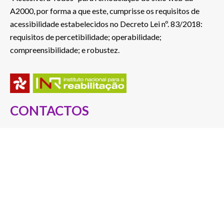
A2000, por forma a que este, cumprisse os requisitos de
acessibilidade estabelecidos no Decreto Lei nº. 83/2018:
requisitos de percetibilidade; operabilidade;
compreensibilidade; e robustez.
CONTACTOS
Rua S. João Bosco, nº 478
5050-346 Poiares – Peso da Régua, Portugal
Telef.: 254 822 046
(Custo de chamada para a rede fixa nacional)
E-mail: a2000@a2000.pt
ver no mapa