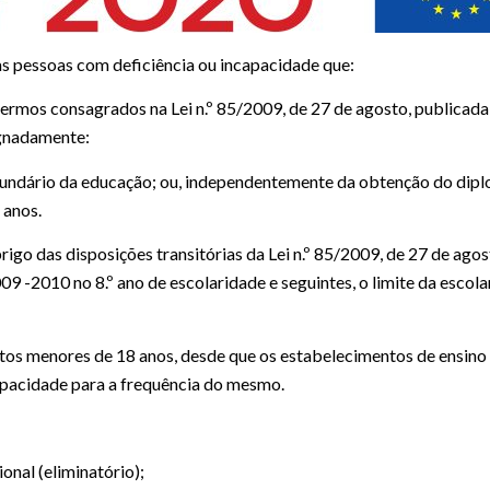
as pessoas com deficiência ou incapacidade que:
termos consagrados na Lei n.º 85/2009, de 27 de agosto, publicada
signadamente:
cundário da educação; ou, independentemente da obtenção do dip
 anos.
igo das disposições transitórias da Lei n.º 85/2009, de 27 de agos
009 -2010 no 8.º ano de escolaridade e seguintes, o limite da escol
datos menores de 18 anos, desde que os estabelecimentos de ensino
pacidade para a frequência do mesmo.
onal (eliminatório);