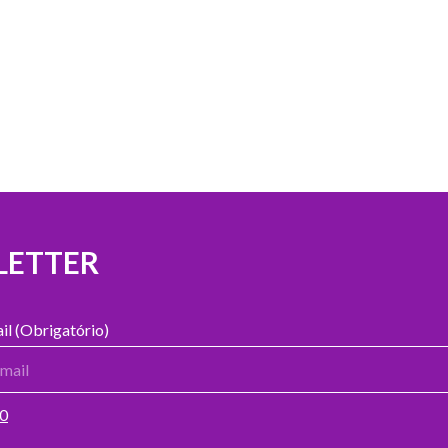
LETTER
il (Obrigatório)
00