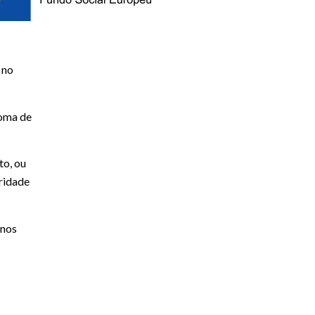
 no
loma de
to, ou
aridade
 nos