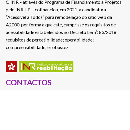
O INR – através do Programa de Financiamento a Projetos
pelo INR, I.P. – cofinanciou, em 2021, a candidatura
“Acessível a Todos” para remodelação do sítio web da
A2000, por forma a que este, cumprisse os requisitos de
acessibilidade estabelecidos no Decreto Lei nº. 83/2018:
requisitos de percetibilidade; operabilidade;
compreensibilidade; e robustez.
CONTACTOS
Rua S. João Bosco, nº 478
5050-346 Poiares – Peso da Régua, Portugal
Telef.: 254 822 046
(Custo de chamada para a rede fixa nacional)