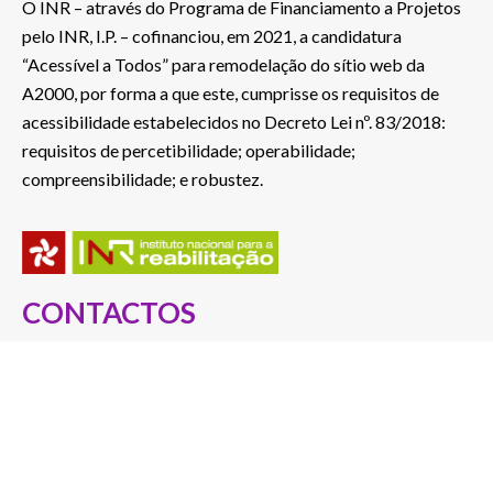
O INR – através do Programa de Financiamento a Projetos
pelo INR, I.P. – cofinanciou, em 2021, a candidatura
“Acessível a Todos” para remodelação do sítio web da
A2000, por forma a que este, cumprisse os requisitos de
acessibilidade estabelecidos no Decreto Lei nº. 83/2018:
requisitos de percetibilidade; operabilidade;
compreensibilidade; e robustez.
CONTACTOS
Rua S. João Bosco, nº 478
5050-346 Poiares – Peso da Régua, Portugal
Telef.: 254 822 046
(Custo de chamada para a rede fixa nacional)