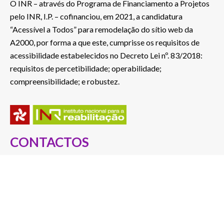
O INR – através do Programa de Financiamento a Projetos
pelo INR, I.P. – cofinanciou, em 2021, a candidatura
“Acessível a Todos” para remodelação do sítio web da
A2000, por forma a que este, cumprisse os requisitos de
acessibilidade estabelecidos no Decreto Lei nº. 83/2018:
requisitos de percetibilidade; operabilidade;
compreensibilidade; e robustez.
CONTACTOS
Rua S. João Bosco, nº 478
5050-346 Poiares – Peso da Régua, Portugal
Telef.: 254 822 046
(Custo de chamada para a rede fixa nacional)