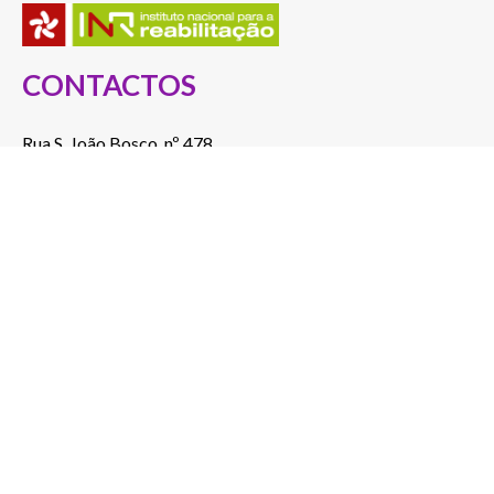
CONTACTOS
Rua S. João Bosco, nº 478
5050-346 Poiares – Peso da Régua, Portugal
Telef.: 254 822 046
(Custo de chamada para a rede fixa nacional)
E-mail: a2000@a2000.pt
ver no mapa