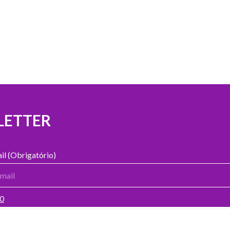
LETTER
il (Obrigatório)
00