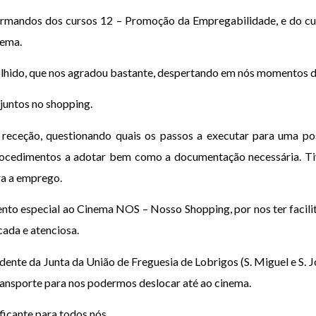
rmandos dos cursos 12 – Promoção da Empregabilidade, e do curs
nema.
scolhido, que nos agradou bastante, despertando em nós momentos 
juntos no shopping.
 receção, questionando quais os passos a executar para uma po
rocedimentos a adotar bem como a documentação necessária. Ti
ra a emprego.
to especial ao Cinema NOS – Nosso Shopping, por nos ter facilit
cada e atenciosa.
nte da Junta da União de Freguesia de Lobrigos (S. Miguel e S. J
transporte para nos podermos deslocar até ao cinema.
ficante para todos nós.