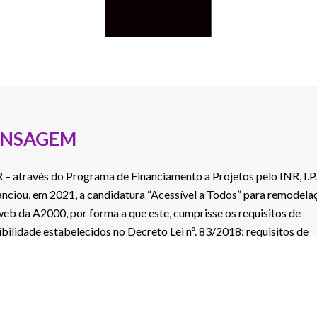
NSAGEM
 – através do Programa de Financiamento a Projetos pelo INR, I.P.
anciou, em 2021, a candidatura “Acessível a Todos” para remodela
 web da A2000, por forma a que este, cumprisse os requisitos de
ibilidade estabelecidos no Decreto Lei nº. 83/2018: requisitos de
tibilidade; operabilidade; compreensibilidade; e robustez.