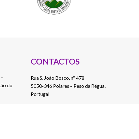
CONTACTOS
 –
Rua S. João Bosco, nº 478
ção do
5050-346 Poiares – Peso da Régua,
Portugal
Telef.: 254 822 046
(Custo de chamada para a rede fixa
nacional)
E-mail: a2000@a2000.pt