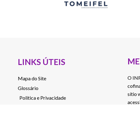
ME
LINKS ÚTEIS
O INR
Mapa do Site
cofin
Glossário
sítio
Politica e Privacidade
acess
Contactos
perce
Acessibilidade
Canal de denúncias