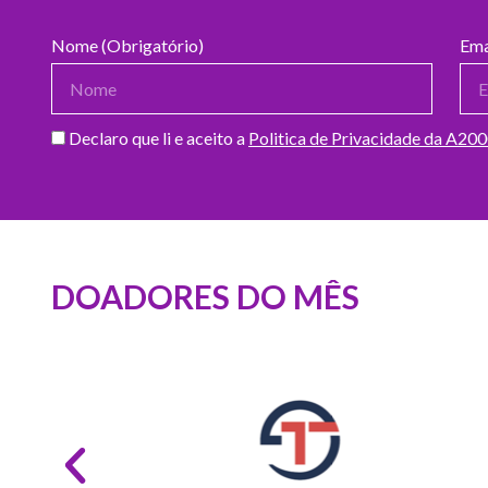
Nome (Obrigatório)
Ema
Declaro que li e aceito a
Politica de Privacidade da A20
DOADORES DO MÊS