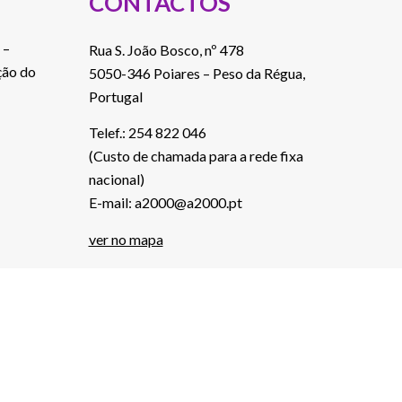
CONTACTOS
 –
Rua S. João Bosco, nº 478
ção do
5050-346 Poiares – Peso da Régua,
Portugal
Telef.: 254 822 046
(Custo de chamada para a rede fixa
nacional)
E-mail: a2000@a2000.pt
ver no mapa