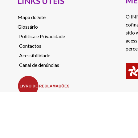
ME
LINKS ÚTEIS
O INR
Mapa do Site
cofin
Glossário
sítio
Politica e Privacidade
acess
Contactos
perce
Acessibilidade
Canal de denúncias