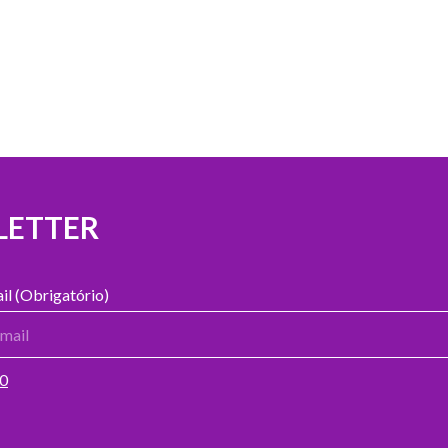
LETTER
il (Obrigatório)
00