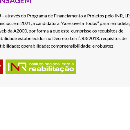
NSAGEM
 – através do Programa de Financiamento a Projetos pelo INR, I.P.
anciou, em 2021, a candidatura “Acessível a Todos” para remodela
 web da A2000, por forma a que este, cumprisse os requisitos de
ibilidade estabelecidos no Decreto Lei nº. 83/2018: requisitos de
tibilidade; operabilidade; compreensibilidade; e robustez.