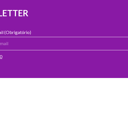
LETTER
il (Obrigatório)
00