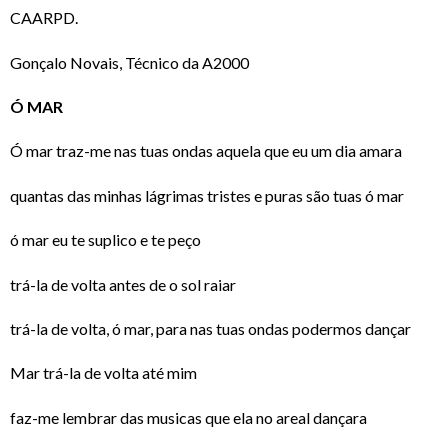
CAARPD.
Gonçalo Novais, Técnico da A2000
Ó MAR
Ó mar traz-me nas tuas ondas aquela que eu um dia amara
quantas das minhas lágrimas tristes e puras são tuas ó mar
ó mar eu te suplico e te peço
trá-la de volta antes de o sol raiar
trá-la de volta, ó mar, para nas tuas ondas podermos dançar
Mar trá-la de volta até mim
faz-me lembrar das musicas que ela no areal dançara