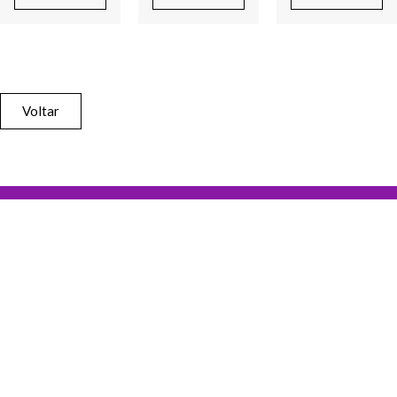
Voltar
SUBSCREVA A NOSSA
NEWSLETTER
Nome (Obrigatório)