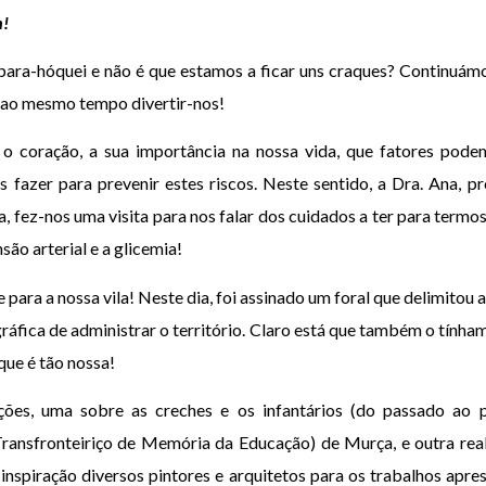
m!
para-hóquei e não é que estamos a ficar uns craques? Continuá
 ao mesmo tempo divertir-nos!
o coração, a sua importância na nossa vida, que fatores pode
fazer para prevenir estes riscos. Neste sentido, a Dra. Ana, pro
 fez-nos uma visita para nos falar dos cuidados a ter para termo
são arterial e a glicemia!
 para a nossa vila! Neste dia, foi assinado um foral que delimitou 
áfica de administrar o território. Claro está que também o tínha
que é tão nossa!
ições, uma sobre as creches e os infantários (do passado ao
e Transfronteiriço de Memória da Educação) de Murça, e outra re
inspiração diversos pintores e arquitetos para os trabalhos apre