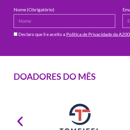
Nome (Obrigatório)
Ema
Declaro que li e aceito a
Politica de Privacidade da A20
DOADORES DO MÊS