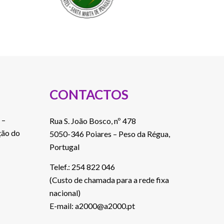
CONTACTOS
 –
Rua S. João Bosco, nº 478
ção do
5050-346 Poiares – Peso da Régua,
Portugal
Telef.: 254 822 046
(Custo de chamada para a rede fixa
nacional)
E-mail: a2000@a2000.pt