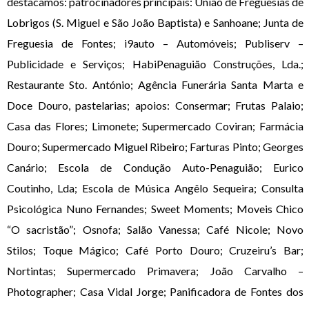
destacamos: patrocinadores principais: União de Freguesias de
Lobrigos (S. Miguel e São João Baptista) e Sanhoane; Junta de
Freguesia de Fontes; i9auto – Automóveis; Publiserv –
Publicidade e Serviços; HabiPenaguião Construções, Lda.;
Restaurante Sto. António; Agência Funerária Santa Marta e
Doce Douro, pastelarias; apoios: Consermar; Frutas Palaio;
Casa das Flores; Limonete; Supermercado Coviran; Farmácia
Douro; Supermercado Miguel Ribeiro; Farturas Pinto; Georges
Canário; Escola de Condução Auto-Penaguião; Eurico
Coutinho, Lda; Escola de Música Angêlo Sequeira; Consulta
Psicológica Nuno Fernandes; Sweet Moments; Moveis Chico
“O sacristão”; Osnofa; Salão Vanessa; Café Nicole; Novo
Stilos; Toque Mágico; Café Porto Douro; Cruzeiru’s Bar;
Nortintas; Supermercado Primavera; João Carvalho –
Photographer; Casa Vidal Jorge; Panificadora de Fontes dos