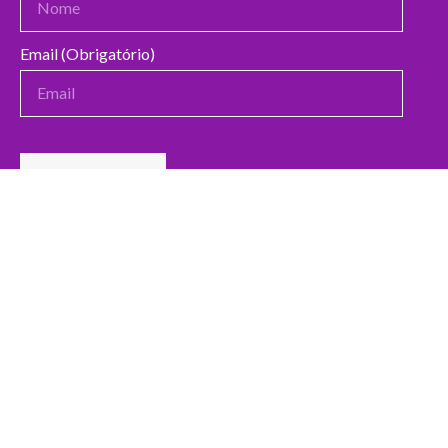
Email (Obrigatório)
Declaro que li e aceito a
Politica de Privacidade da
A2000
DOADORES DO MÊS