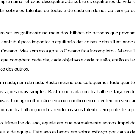
pre numa reflexão desequilibrada sobre os equilíbrios da vida,
ir sobre os talentos de todos e de cada um de nós ao serviço des
 ser insignificante no meio dos bilhões de pessoas que povoam
contribui para impactar o equilíbrio das coisas e dos sítios onde
o Oceano. Mas sem essa gota, o Oceano fica incompleto”- Madre T
que compõem cada dia, cada objetivo e cada missão, então estare
iço dos outros.
m nada, nem de nada. Basta mesmo que coloquemos tudo quanto
s ações mais simples. Basta que cada um trabalhe e faça rende
oisas. Um agricultor não semeou o milho nem o centeio no seu 
or não trabalhou, nem fez render os seus talentos em prole de si 
o trimestre do ano, aquele em que normalmente somos impelidos 
duais e de equipa. Este ano estamos em sobre esforço por causa 