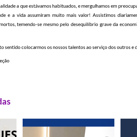
alidade a que estávamos habituados, e mergulhamos em preocupaç
úde e a vida assumiram muito mais valor! Assistimos diariam
e mortos, temendo-se mesmo pelo desequilíbrio grave da economi
nto sentido colocarmos os nossos talentos ao serviço dos outros e 
reção
das