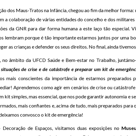
ção dos Maus‑Tratos na Infância, chegou ao fim da melhor forma: 
om a colaboração de várias entidades do concelho e dos militares
ações da GNR para dar forma humana a este laço tão especial.
nos lembram porque é tão importante estarmos juntos por uma bo
r as crianças e defender os seus direitos. No final, ainda tivemos
, no âmbito da UFCD Saúde e Bem-estar no Trabalho, juntámo
ituações de crise e de catástrofe e preparar um kit de emergên
os mais conscientes da importância de estarmos preparados p
ediar! Aprendemos como agir em cenários de crise ou catástrof
m kit simples, mas essencial, que nos pode garantir autonomia e s
ormados, mais confiantes e, acima de tudo, mais preparados para 
deixamos convosco o kit de emergência!
Decoração de Espaços, visitamos duas exposições no
Museu 