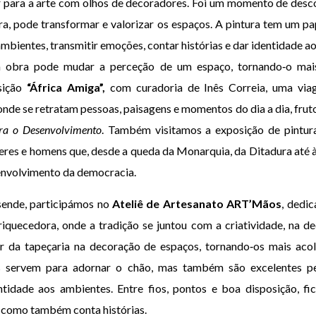
ar para a arte com olhos de decoradores. Foi um momento de desc
ura, pode transformar e valorizar os espaços. A pintura tem um p
mbientes, transmitir emoções, contar histórias e dar identidade ao
 obra pode mudar a perceção de um espaço, tornando‑o mais
osição
“África Amiga”,
com curadoria de Inês Correia, uma viag
, onde se retratam pessoas, paisagens e momentos do dia a dia, fru
ara o Desenvolvimento
. Também visitamos a exposição de pintu
eres e homens que, desde a queda da Monarquia, da Ditadura até 
senvolvimento da democracia.
ende, participámos no
Ateliê de Artesanato ART’Mãos
, dedi
nriquecedora, onde a tradição se juntou com a criatividade, na 
r da tapeçaria na decoração de espaços, tornando‑os mais acol
os servem para adornar o chão, mas também são excelentes pe
entidade aos ambientes. Entre fios, pontos e boa disposição, 
, como também conta histórias.