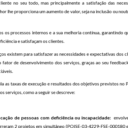
iente no seu todo, mas principalmente a satisfação das necess
or lhe proporciona um aumento de valor, seja na inclusão ou nout
s os processos internos e a sua melhoria contínua, garantindo 
iciência e satisfaçam os clientes.
os existem para satisfazer as necessidades e expectativas dos cl
são fator de desenvolvimento dos serviços, graças ao seu feedbac
iáveis.
ila as taxas de execução e resultados dos objetivos previstos n
sos serviços, como a seguir se descreve:
ficação de pessoas com deficiência ou incapacidade:
envolv
ecorreram 2 projetos em simultâneo (POISE-03-4229-FSE-000180