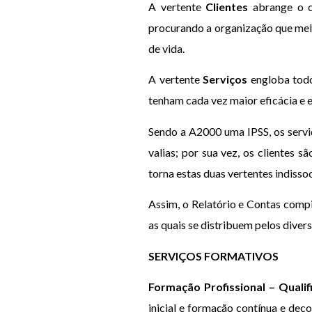
A vertente
Clientes
abrange o cl
procurando a organização que melh
de vida.
A vertente
Serviços
engloba todo
tenham cada vez maior eficácia e ef
Sendo a A2000 uma IPSS, os serviç
valias; por sua vez, os clientes 
torna estas duas vertentes indissoc
Assim, o Relatório e Contas comp
as quais se distribuem pelos diver
SERVIÇOS FORMATIVOS
Formação Profissional – Quali
inicial e formação contínua e d