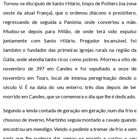
Tornou-se discípulo de Santo Hilário, bispo de Poitiers (na zona
oeste da atual França), que o ordenou diácono e presbítero,
regressando de seguida a Panónia, onde converteu a mãe.
Mudou-se depois para Milão, de onde terá sido expulso
juntamente com Santo Hilário. Pregador incansável, foi
também o fundador das primeiras igrejas rurais na região da
Gália, onde atendia tanto ricos como pobres. Morreu a oito de
novembro de 397 em Candes e foi sepultado a onze de
novembro em Tours, local de intensa peregrinação desde o
século V. É na data do seu enterro, três dias depois de ter
morrido em Candes, que se comemora o dia que lhe é dedicado.
Segundo a lenda contada de geração em geração, num dia frio e
chuvoso de inverno, Martinho seguia montado a cavalo quando
encontrou um mendigo. Vendo o pedinte a tremer de frio e sem
nada que lhe pudesse dar, pegou na espada e cortou o seu