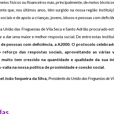
eios físicos ou financeiros mas, principalmente, de meios técnico
ente que, nos últimos anos, têm surgido na nossa região instituiç
ociais e de apoio a crianças, jovens, idosos e pessoas com deficiê
a União das Freguesias de Vila Seca e Santo Adrião procurado est
 a dar uma maior e melhor resposta social. De entre estas institu
de pessoas com deficiência, a A2000. O protocolo celebrado
 reforço das respostas sociais, aproveitando as várias 
ue muito tem crescido na quantidade e qualidade da sua i
s-valia na nossa política de proximidade e coesão social.
l João Sequeira da Silva,
Presidente da União das Freguesias de V
das