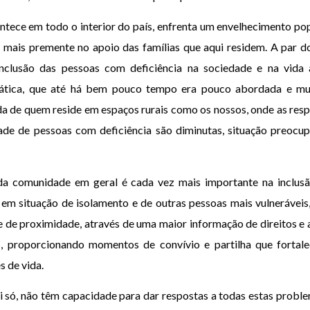
tece em todo o interior do país, enfrenta um envelhecimento pop
 mais premente no apoio das famílias que aqui residem. A par d
nclusão das pessoas com deficiência na sociedade e na vida a
mática, que até há bem pouco tempo era pouco abordada e mui
da de quem reside em espaços rurais como os nossos, onde as resp
ade de pessoas com deficiência são diminutas, situação preocup
 da comunidade em geral é cada vez mais importante na inclus
m em situação de isolamento e de outras pessoas mais vulnerávei
e de proximidade, através de uma maior informação de direitos e 
as, proporcionando momentos de convívio e partilha que fort
s de vida.
i só, não têm capacidade para dar respostas a todas estas proble