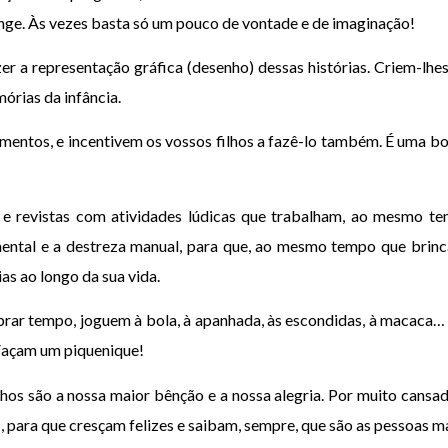
longe. Às vezes basta só um pouco de vontade e de imaginação!
zer a representação gráfica (desenho) dessas histórias. Criem-lh
rias da infância.
imentos, e incentivem os vossos filhos a fazê-lo também. É uma 
 e revistas com atividades lúdicas que trabalham, ao mesmo te
 mental e a destreza manual, para que, ao mesmo tempo que brin
as ao longo da sua vida.
brar tempo, joguem à bola, à apanhada, às escondidas, à macaca… v
 Façam um piquenique!
lhos são a nossa maior bênção e a nossa alegria. Por muito cansad
s, para que cresçam felizes e saibam, sempre, que são as pessoas 