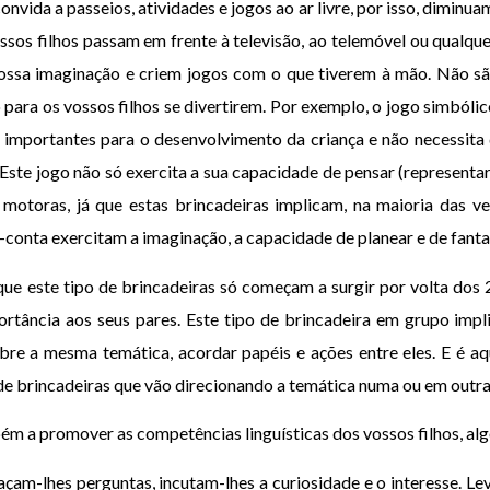
nvida a passeios, atividades e jogos ao ar livre, por isso, dimin
sos filhos passam em frente à televisão, ao telemóvel ou qualquer
ossa imaginação e criem jogos com o que tiverem à mão. Não sã
 para os vossos filhos se divertirem. Por exemplo, o jogo simbó
s importantes para o desenvolvimento da criança e não necessita 
 Este jogo não só exercita a sua capacidade de pensar (representa
otoras, já que estas brincadeiras implicam, na maioria das vez
-conta exercitam a imaginação, a capacidade de planear e de fantas
que este tipo de brincadeiras só começam a surgir por volta dos 2
rtância aos seus pares. Este tipo de brincadeira em grupo impli
bre a mesma temática, acordar papéis e ações entre eles. E é aq
e brincadeiras que vão direcionando a temática numa ou em outra
ém a promover as competências linguísticas dos vossos filhos, al
am-lhes perguntas, incutam-lhes a curiosidade e o interesse. Lev