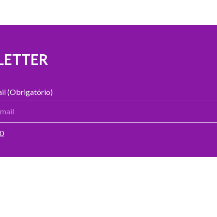
LETTER
il (Obrigatório)
00