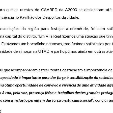
ro que os utentes do CAARPD da A2000 se deslocaram até Vi
iciência no Pavilhão dos Desportos da cidade.
ssociações da região para festejar a efeméride, foi com sat
 capital do distrito. “Em Vila Real fizemos uma atuação que tín
tir. Estávamos um bocadinho nervosos, mas ficámos satisfeitos por
tunidade de almoçar na UTAD, e participámos ainda em outras ati
000 que acompanharam estes utentes destacaram a importância de 
ncapacidade é importante para dar força à sensibilização da socieda
ma ótima oportunidade de convívio e vivência de uma atividade dif
 à rua, pela voz, presença física e trabalhos destes grandes protag
com a inclusão permitem dar força a esta causa social”
,
concluíra
0