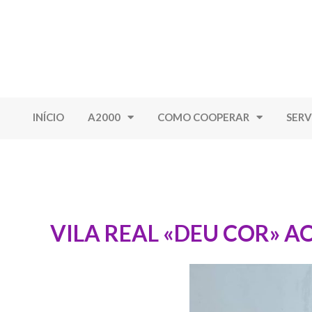
INÍCIO
A2000
COMO COOPERAR
SERV
VILA REAL «DEU COR» A