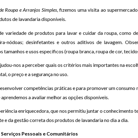
de Roupa e Arranjos Simples
, fizemos uma visita ao supermercad
utos de lavandaria disponíveis.
de variedade de produtos para lavar e cuidar da roupa, como de
 tira-nódoas; desinfetantes e outros aditivos de lavagem. Obse
tamanhos e usos específicos (roupa branca, roupa de cor, tecidos 
udou-nos a perceber quais os critérios mais importantes na escolh
al, o preço e a segurança no uso.
a desenvolver competências práticas e para promover um consumo m
 aprendemos a avaliar melhor as opções disponíveis.
periência enriquecedora, que nos permitiu juntar o conhecimento t
 e da gestão correta dos produtos de lavandaria no dia a dia.
 Serviços Pessoais e Comunitários