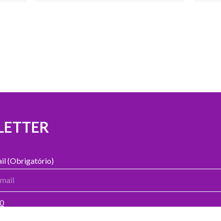
LETTER
il (Obrigatório)
00