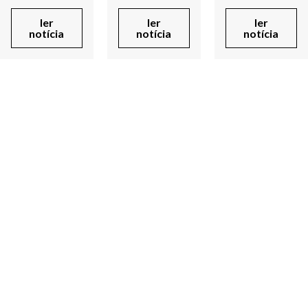
ler
ler
ler
notícia
notícia
notícia
Voltar
SUBSCREVA A NOSSA
NEWSLETTER