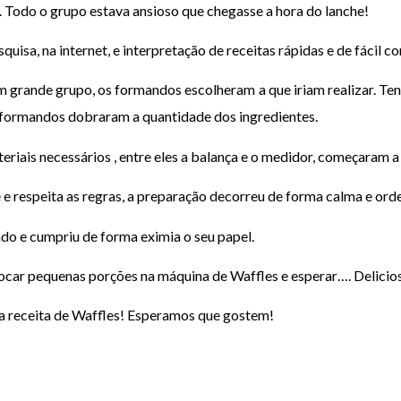
. Todo o grupo estava ansioso que chegasse a hora do lanche!
sa, na internet, e interpretação de receitas rápidas e de fácil c
em grande grupo, os formandos escolheram a que iriam realizar. T
s formandos dobraram a quantidade dos ingredientes.
eriais necessários , entre eles a balança e o medidor, começaram a
respeita as regras, a preparação decorreu de forma calma e orde
o e cumpriu de forma eximia o seu papel.
ocar pequenas porções na máquina de Waffles e esperar…. Delicio
a receita de Waffles! Esperamos que gostem!