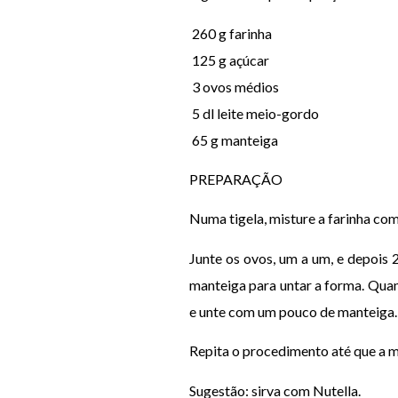
 260 g farinha
 125 g açúcar
 3 ovos médios
 5 dl leite meio-gordo
 65 g manteiga
PREPARAÇÃO
Numa tigela, misture a farinha com
Junte os ovos, um a um, e depois 
manteiga para untar a forma. Quan
e unte com um pouco de manteiga. 
Repita o procedimento até que a m
Sugestão: sirva com Nutella.