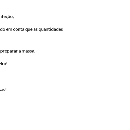
onfeção;
endo em conta que as quantidades
 preparar a massa.
ira!
sas!