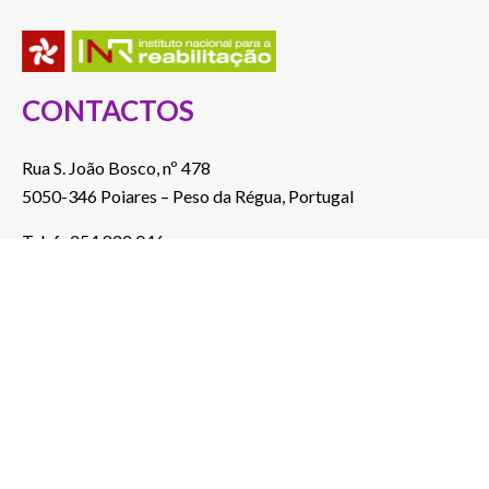
CONTACTOS
Rua S. João Bosco, nº 478
5050-346 Poiares – Peso da Régua, Portugal
Telef.: 254 822 046
(Custo de chamada para a rede fixa nacional)
E-mail: a2000@a2000.pt
ver no mapa