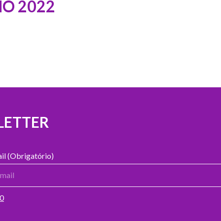
HO 2022
LETTER
il (Obrigatório)
00