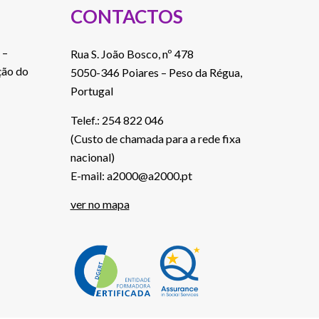
CONTACTOS
 –
Rua S. João Bosco, nº 478
ção do
5050-346 Poiares – Peso da Régua,
Portugal
Telef.: 254 822 046
(Custo de chamada para a rede fixa
nacional)
E-mail: a2000@a2000.pt
ver no mapa