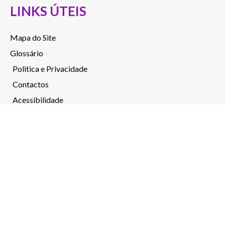
LINKS ÚTEIS
Mapa do Site
Glossário
Politica e Privacidade
Contactos
Acessibilidade
Canal de denúncias
MENSAGEM
O INR – através do Programa de Financiamento a Projetos
pelo INR, I.P. – cofinanciou, em 2021, a candidatura